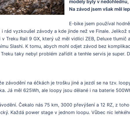
modely byly v nedohlednu, a
Na závod jsem však měl lepš
E-bike jsem používal hodně 
 i rád vyzkoušel závody a kde jinde než ve Finale. Jelikož 
i v Treku Rail 9 GX, který už měl vidlici ZEB, Deluxe tlumi
u Slashi. K tomu, abych mohl odjet závod bez komplikac
 Treku taky nebyl problém zařídit a tenhle servis je super. 
e závodění na éčkách je trošku jiné a jezdí se na tzv. loopy,
ka. Já měl 625Wh, ale loopy jsou dělané i na baterie 500W
odění. Čekalo nás 75 km, 3000 převýšení a 12 RZ, z toho
ický. Každá power stage v jednom loopu. Vůbec nic lehkéh