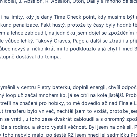
 Nicolai, J. Absalon, R. Absalon, Oton, Dailly a mnoho další
i na limity, kdy je daný Time Check point, kdy musíme být 
kund penalizace. Fakt hustý, protože ty časy byly hodně t
em a lehce zabloudil, na jedničku jsem dojel se zpožděním
 vůbec lehký. Takový Graves, Page a další se ztratili a přije
bec nevyšla, několikrát mi to podklouzlo a já chytil hned 3
ostupně dostával do tempa.
měnil v centru Pietry baterku, doplnil energii, chvíli odpoč
 loop už začal mnohem líp, já se cítíl na kole jistější. Pro
trefil na značení pro hobíky, to mě dovedlo až nad Finale Li
ut transferu bylo vniveč, nechtěl jsem to vzdát, protože jse
m se vrátil, u toho zase dvakrát zabloudil a s ohromný zpo
Číža s rodinou a skoro vystáli věčnost. Byl jsem na dně sil. 
by toho nebylo málo, po šesté RZ jsem hned jel sedmičku Pr