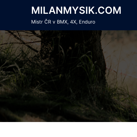
Skip
MILANMYSIK.COM
to
content
Mistr ČR v BMX, 4X, Enduro