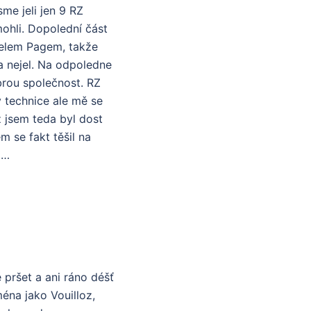
me jeli jen 9 RZ
mohli. Dopolední část
gelem Pagem, takže
a nejel. Na odpoledne
brou společnost. RZ
 technice ale mě se
ž jsem teda byl dost
m se fakt těšil na
d…
 pršet a ani ráno déšť
ména jako Vouilloz,