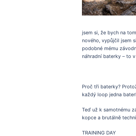
jsem si, že bych na tom
nového, vypůjčil jsem s
podobné mému závodním
náhradní baterky – to v
Proč tři baterky? Protož
každý loop jedna bater
Teď už k samotnému záv
kopce a brutálně techn
TRAINING DAY