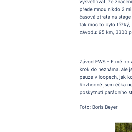
vysvětlovat, že značení
přede mnou nikdo 2 min
časová ztratá na stage 
tak moc to bylo těžký, 
závodu: 95 km, 3300 př
Závod EWS – E mě oprav
krok do neznáma, ale js
pauze v loopech, jak 
Rozhodně jsem éčka nej
poskytnutí parádního st
Foto: Boris Beyer