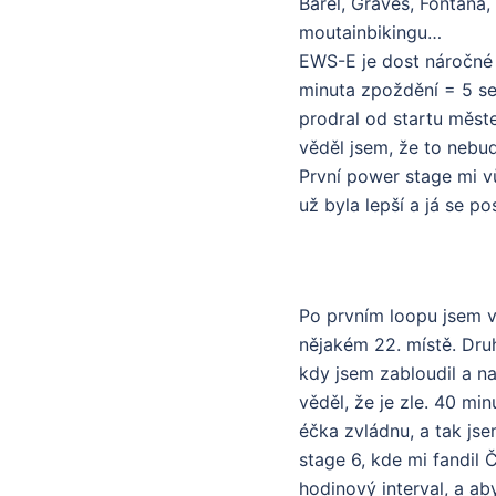
Barel, Graves, Fontana,
moutainbikingu…
EWS-E je dost náročné 
minuta zpoždění = 5 se
prodral od startu měst
věděl jsem, že to nebude
První power stage mi vů
už byla lepší a já se p
Po prvním loopu jsem vy
nějakém 22. místě. Druhý
kdy jsem zabloudil a na
věděl, že je zle. 40 min
éčka zvládnu, a tak jse
stage 6, kde mi fandil 
hodinový interval, a a