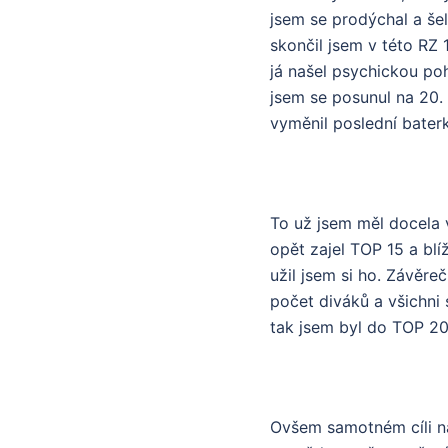
jsem se prodýchal a šel
skončil jsem v této RZ 1
já našel psychickou poh
jsem se posunul na 20. 
vyměnil poslední baterk
To už jsem měl docela 
opět zajel TOP 15 a blíž
užil jsem si ho. Závěre
počet diváků a všichni s
tak jsem byl do TOP 20.
Ovšem samotném cíli na 