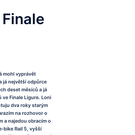
 Finale
já mohl vyprávět
 já největší odpůrce
ých deset měsíců a já
 ve Finale Ligure. Loni
istuju dva roky starým
razím na rozhovor o
m a najedou obracím o
bike Rail 5, vyšší