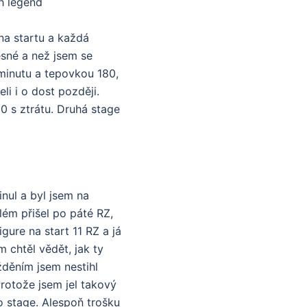
ch legend
na startu a každá
ěsné a než jsem se
 minutu a tepovkou 180,
li i o dost později.
0 s ztrátu. Druhá stage
inul a byl jsem na
blém přišel po páté RZ,
gure na start 11 RZ a já
m chtěl vědět, jak ty
žděním jsem nestihl
Protože jsem jel takový
o stage. Alespoň trošku