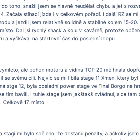
 do toho, snažil jsem se hlavně neudělat chybu a jet s rozv
4. Začala stíhací jízda i v celkovém pořadí. I další RZ se mi 
odu a jezdil jsem relativně solidně a stabilně kolem 15-20
místo. Dal jsi rychlý snack a kolu v kavárně, protože obče
u a vyčkával na startovní čas do poslední loopu.
vymleto, ale pohon motoru a vidina TOP 20 mě hnala dopře
il se svému cíli. Nejvíc se mi líbila stage 11 Xmen, který by
čná stge 12, byla poslední power stage ve Final Borgo na hr
e tím bavili. I tuhle stage jsem jakštakš zvládnul, sice tam 
 Celkově 17. místo.
stagi mi bylo sděleno, že dostanu penalty, a ačkoliv jsem 