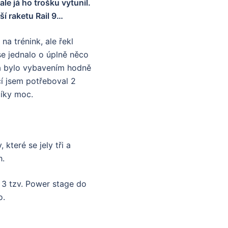
le já ho trošku vytunil.
í raketu Rail 9…
na trénink, ale řekl
se jednalo o úplně něco
č a bylo vybavením hodně
í jsem potřeboval 2
Díky moc.
 které se jely tři a
h.
 3 tzv. Power stage do
o.