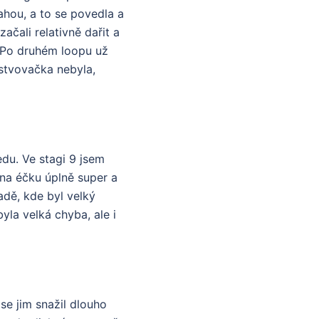
ahou, a to se povedla a
začali relativně dařit a
. Po druhém loopu už
rstvovačka nebyla,
du. Ve stagi 9 jsem
l na éčku úplně super a
adě, kde byl velký
byla velká chyba, ale i
se jim snažil dlouho