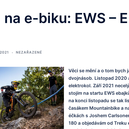
 na e-biku: EWS – E
 2021
NEZAŘAZENÉ
Věci se mění a o tom bych 
dvojnásob. Listopad 2020 a
elektrokol. Září 2021 necel
stojím na startu EWS ebajků
na konci listopadu se tak l
časákem Mountainbike a na
éčkách s Joshem Carlsone
180 a objedávám od Treku e-