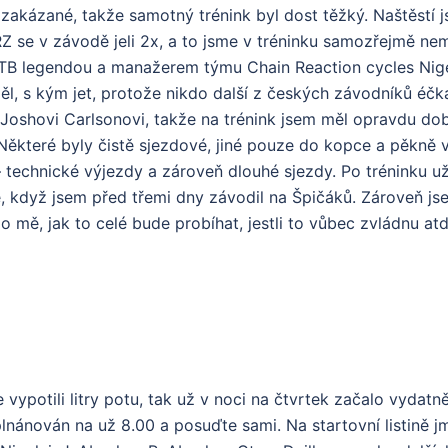
zakázané, takže samotný trénink byl dost těžký. Naštěstí js
 RZ se v závodě jeli 2x, a to jsme v tréninku samozřejmě ne
 MTB legendou a manažerem týmu Chain Reaction cycles Ni
ěl, s kým jet, protože nikdo další z českých závodníků éčk
 k Joshovi Carlsonovi, takže na trénink jsem měl opravdu do
Některé byly čistě sjezdové, jiné pouze do kopce a pěkně v
 – technické výjezdy a zároveň dlouhé sjezdy. Po tréninku u
, když jsem před třemi dny závodil na Špičáků. Zároveň jse
 mě, jak to celé bude probíhat, jestli to vůbec zvládnu at
 vypotili litry potu, tak už v noci na čtvrtek začalo vydatně
plnánován na už 8.00 a posuďte sami. Na startovní listině j