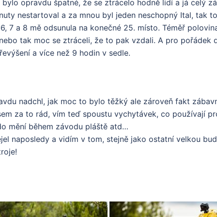
 bylo opravdu špatné, že se ztrácelo hodně lidí a já celý z
uty nestartoval a za mnou byl jeden neschopný Ital, tak to
6, 7 a 8 mě odsunula na konečné 25. místo. Téměř polovina
nebo tak moc se ztráceli, že to pak vzdali. A pro pořádek
evýšení a více než 9 hodin v sedle.
du nadchl, jak moc to bylo těžký ale zároveň fakt zábavn
em za to rád, vím teď spoustu vychytávek, co používají prof
kdo mění během závodu pláště atd…
el naposledy a vidím v tom, stejně jako ostatní velkou bu
roje!