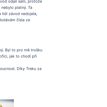
ávod odjel sám, protože
 nebylo platný. Ta
 lidí závod nedojela,
 dodávám čísla ze
ý. Byl to pro mě trošku
íci, jak to chodí při
doucnost. Díky Treku za