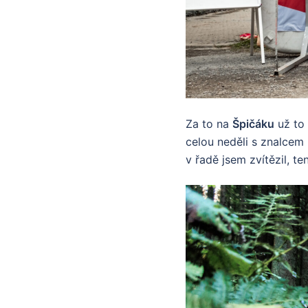
Za to na
Špičáku
už to 
celou neděli s znalcem 
v řadě jsem zvítězil, t