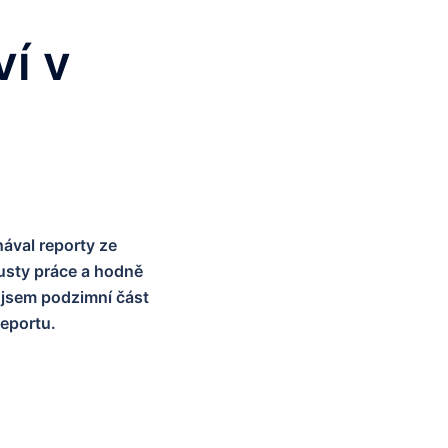
ví v
ával reporty ze
usty práce a hodně
 jsem podzimní část
eportu.