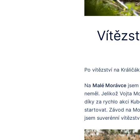
Vítězst
Po vítězství na Králičá
Na
Malé Morávce
jsem 
neměl. Jelikož Vojta Mo
díky za rychlo akci Kubo
startovat. Závod na Mor
jsem suverénní vítězst