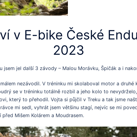
ví v E-bike České Endu
2023
ku jsem jel další 3 závody – Malou Morávku, Špičák a i nako
málem nezávodil. V tréninku mi skolaboval motor a druhé 
udrý se v tréninku totálně rozbil a jeho kolo to nevydrželo,
vi, který to přehodil. Vojta si půjčil v Treku a tak jsme naš
ávce mi sedl, vyhrát jsem většinu stagí, nejvíc se mi pove
ví před Mišem Kolárem a Moudrasem.