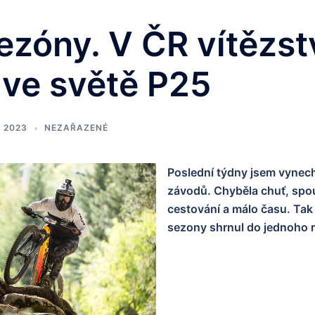
ezóny. V ČR vítězst
, ve světě P25
. 2023
NEZAŘAZENÉ
Poslední týdny jsem vynech
závodů. Chyběla chuť, spo
cestování a málo času. Tak
sezony shrnul do jednoho r