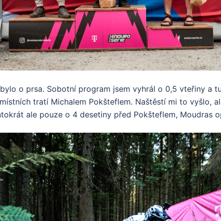
bylo o prsa. Sobotní program jsem vyhrál o 0,5 vteřiny a t
místních tratí Michalem Pokšteflem. Naštěstí mi to vyšlo, al
entokrát ale pouze o 4 desetiny před Pokšteflem, Moudras o