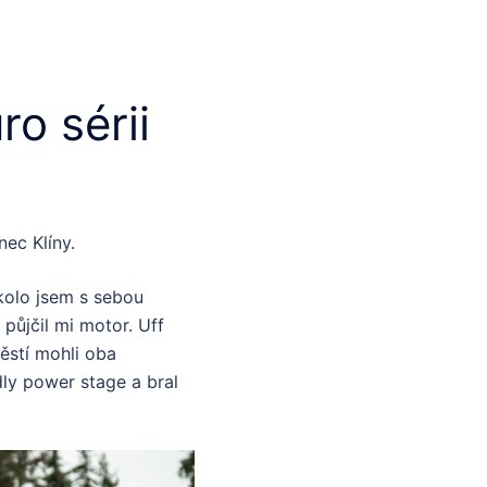
ro sérii
nec Klíny.
kolo jsem s sebou
 půjčil mi motor. Uff
těstí mohli oba
dly power stage a bral