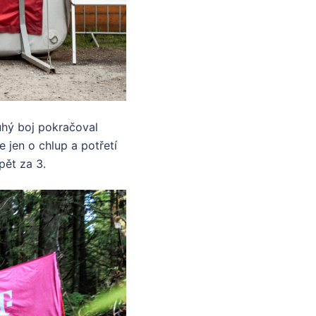
uhý boj pokračoval
e jen o chlup a potřetí
pět za 3.